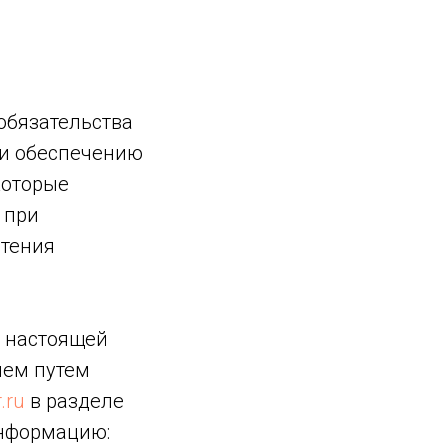
обязательства
и обеспечению
которые
 при
етения
х настоящей
лем путем
.ru
в разделе
информацию: