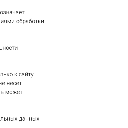
, означает
виями обработки
льности
лько к сайту
не несет
ль может
альных данных,