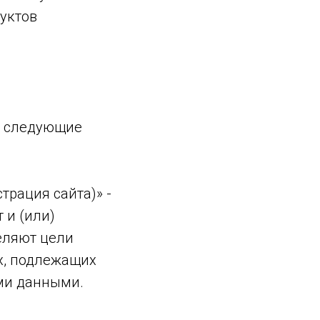
уктов
я следующие
трация сайта)» -
 и (или)
еляют цели
х, подлежащих
ыми данными.