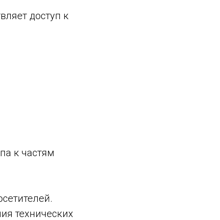
вляет доступ к
па к частям
осетителей.
ия технических