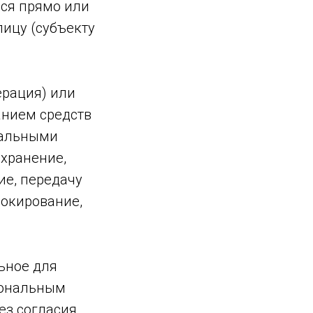
яся прямо или
ицу (субъекту
ерация) или
анием средств
нальными
 хранение,
ие, передачу
локирование,
ьное для
сональным
ез согласия