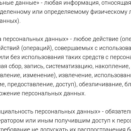
альные данные» - любая информация, относяща
еделенному или определяемому физическому л
анных).
ка персональных данных» - любое действие (оп
ействий (операций), совершаемых с использов
или без использования таких средств с персо
я сбор, запись, систематизацию, накопление,
вление, изменение), извлечение, использован
е, предоставление, доступ), обезличивание, б
тожение персональных данных.
нциальность персональных данных» - обязател
ратором или иным получившим доступ к пер
ребование не допускать их распространения б