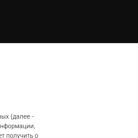
ых (далее -
 информации,
ет получить о