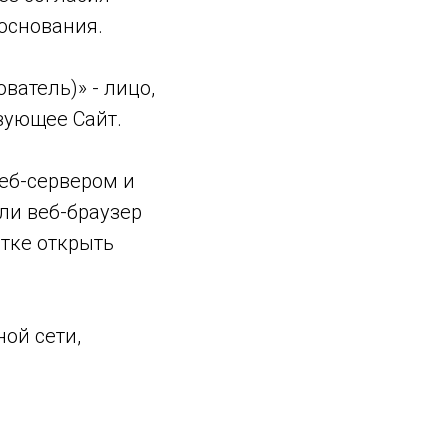
основания.
ователь)» - лицо,
зующее Сайт.
веб-сервером и
ли веб-браузер
тке открыть
ной сети,