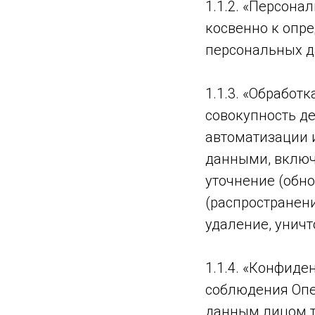
1.1.2. «Персон
косвенно к опр
персональных д
1.1.3. «Обработ
совокупность д
автоматизации 
данными, включа
уточнение (обно
(распространени
удаление, унич
1.1.4. «Конфиде
соблюдения Опе
данным лицом т